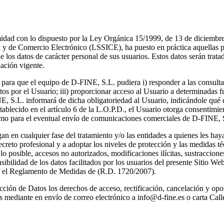
idad con lo dispuesto por la Ley Orgánica 15/1999, de 13 de diciembr
n y de Comercio Electrónico (LSSICE), ha puesto en práctica aquellas p
de los datos de carácter personal de sus usuarios. Estos datos serán tra
lación vigente.
s para que el equipo de D-FINE, S.L. pudiera i) responder a las consulta
tos por el Usuario; iii) proporcionar acceso al Usuario a determinadas f
E, S.L. informará de dicha obligatoriedad al Usuario, indicándole qué 
stablecido en el artículo 6 de la L.O.P.D., el Usuario otorga consentim
como para el eventual envío de comunicaciones comerciales de D-FINE, S.
an en cualquier fase del tratamiento y/o las entidades a quienes les ha
ecreto profesional y a adoptar los niveles de protección y las medidas t
o posible, accesos no autorizados, modificaciones ilícitas, sustracciones
nsibilidad de los datos facilitados por los usuarios del presente Siti
en el Reglamento de Medidas de (R.D. 1720/2007).
ción de Datos los derechos de acceso, rectificación, cancelación y opo
s mediante en envío de correo electrónico a info@d-fine.es o carta C