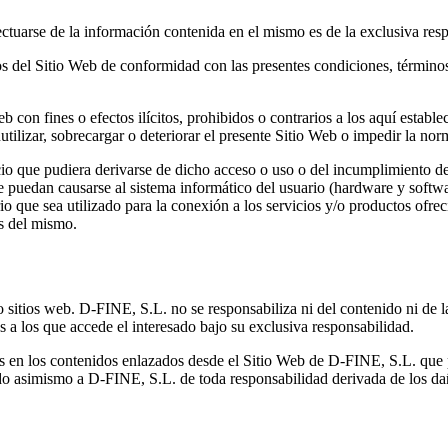
tuarse de la información contenida en el mismo es de la exclusiva respo
os del Sitio Web de conformidad con las presentes condiciones, términos
eb con fines o efectos ilícitos, prohibidos o contrarios a los aquí establ
ilizar, sobrecargar o deteriorar el presente Sitio Web o impedir la norm
 que pudiera derivarse de dicho acceso o uso o del incumplimiento de l
ue puedan causarse al sistema informático del usuario (hardware y sof
io que sea utilizado para la conexión a los servicios y/o productos ofre
as del mismo.
o sitios web. D-FINE, S.L. no se responsabiliza ni del contenido ni de 
os a los que accede el interesado bajo su exclusiva responsabilidad.
s en los contenidos enlazados desde el Sitio Web de D-FINE, S.L. que 
do asimismo a D-FINE, S.L. de toda responsabilidad derivada de los dañ