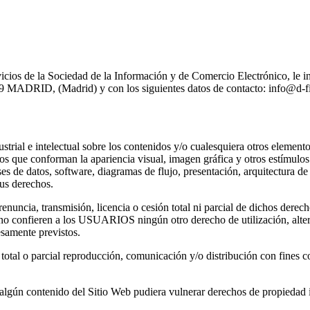
rvicios de la Sociedad de la Información y de Comercio Electrónico, le
9 MADRID, (Madrid) y con los siguientes datos de contacto: info@d-fi
strial e intelectual sobre los contenidos y/o cualesquiera otros elemen
os que conforman la apariencia visual, imagen gráfica y otros estímulos 
ses de datos, software, diagramas de flujo, presentación, arquitectura d
sus derechos.
nuncia, transmisión, licencia o cesión total ni parcial de dichos derech
 no confieren a los USUARIOS ningún otro derecho de utilización, alte
esamente previstos.
total o parcial reproducción, comunicación y/o distribución con fines co
ue algún contenido del Sitio Web pudiera vulnerar derechos de propiedad 