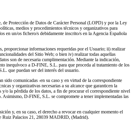
e, de Protección de Datos de Carácter Personal (LOPD) y por la Ley
olíticas, medios y procedimientos técnicos y organizativos para
tados en un/os fichero/s debidamente inscrito/s en la Agencia Española
s, proporcionar informaciones requeridas por el Usuario; ii) realizar
uncionalidades del Sitio Web; o bien iv) realizar todas aquellas
datos son de necesaria cumplimentación. Mediante la indicación,
iento inequívoco a D-FINE, S.L. para que proceda al tratamiento de los
L. que puedan ser del interés del usuario.
yan sido comunicadas -en su caso y en virtud de la correspondiente
écnicas y organizativas necesarias a su alcance que garanticen la
 y/o la pérdida de los datos, a fin de procurar el correspondiente nivel
o Web. Asimismo, D-FINE, S.L. se compromete a tener implementadas las
sición y, en su caso, el derecho a revocar en cualquier momento el
alle Ruiz Palacios 21, 28039 MADRID, (Madrid).